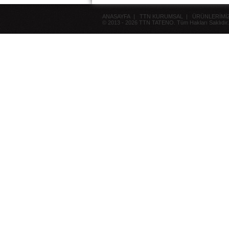
ANASAYFA
|
TTN KURUMSAL
|
ÜRÜNLERİMİ
© 2013 - 2026 TTN TATENO. Tüm Hakları Saklıdır.