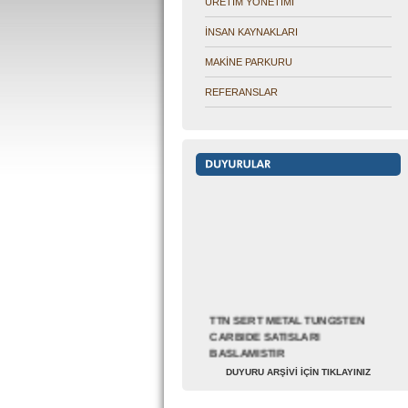
ÜRETİM YÖNETİMİ
İNSAN KAYNAKLARI
MAKİNE PARKURU
REFERANSLAR
TTN SERT METAL TUNGSTEN
CARBIDE SATISLARI
BASLAMISTIR
01.01.2015 Tarihi itibari ile
Turkiyede Tungsten Carbide
DUYURU ARŞİVİ İÇİN TIKLAYINIZ
Satişlarimiz başlamıştır....