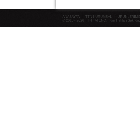
Tüm ilerimizde yetkili satıcılıklar
verilecektir....
ANASAYFA
|
TTN KURUMSAL
|
ÜRÜNLERİMİ
Kros Rayba
© 2013 - 2026 TTN TATENO. Tüm Hakları Saklıdır.
Turkiyede satisa sunulmustur....
TTN Tateno TURKİYE
TTN Tateno TÜRKİYE
Ofisimiz hizmete başlamıştır....