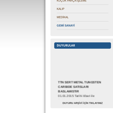
KÜÇÜK PARÇA İŞLEME
KALIP
MEDİKAL
GEMİ SANAYİ
TTN SERT METAL TUNGSTEN
CARBIDE SATISLARI
BASLAMISTIR
01.01.2015 Tarihi itibari ile
Turkiyede Tungsten Carbide
Satişlarimiz başlamıştır....
DUYURU ARŞİVİ İÇİN TIKLAYINIZ
Yetkili satıcılık ilanı