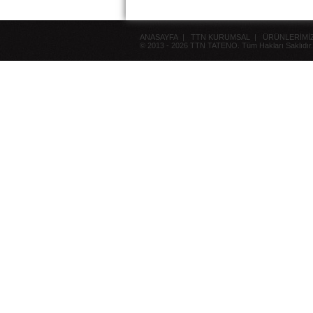
Kros Rayba
Turkiyede satisa sunulmustur....
ANASAYFA
|
TTN KURUMSAL
|
ÜRÜNLERİMİ
© 2013 - 2026 TTN TATENO. Tüm Hakları Saklıdır.
TTN Tateno TURKİYE
TTN Tateno TÜRKİYE
Ofisimiz hizmete başlamıştır....