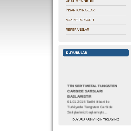
ÜRETİM YÖNETİMİ
İNSAN KAYNAKLARI
MAKİNE PARKURU
REFERANSLAR
TTN SERT METAL TUNGSTEN
CARBIDE SATISLARI
BASLAMISTIR
01.01.2015 Tarihi itibari ile
Turkiyede Tungsten Carbide
Satişlarimiz başlamıştır....
Yetkili satıcılık ilanı
DUYURU ARŞİVİ İÇİN TIKLAYINIZ
Tüm ilerimizde yetkili satıcılıklar
verilecektir....