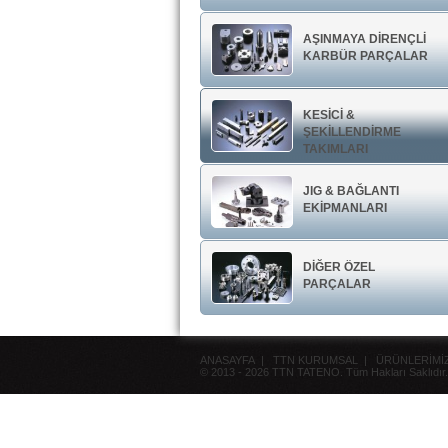
AŞINMAYA DİRENÇLİ
KARBÜR PARÇALAR
KESİCİ &
ŞEKİLLENDİRME
TAKIMLARI
JIG & BAĞLANTI
EKİPMANLARI
DİĞER ÖZEL
PARÇALAR
ANASAYFA
|
TTN KURUMSAL
|
ÜRÜNLERİMİ
© 2013 - 2026 TTN TATENO. Tüm Hakları Saklıdır.